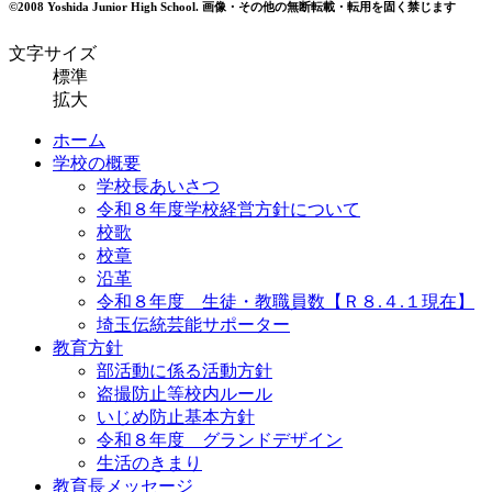
©2008 Yoshida Junior High School.
画像・その他の無断転載・転用を固く禁じます
文字サイズ
標準
拡大
ホーム
学校の概要
学校長あいさつ
令和８年度学校経営方針について
校歌
校章
沿革
令和８年度 生徒・教職員数【Ｒ８.４.１現在】
埼玉伝統芸能サポーター
教育方針
部活動に係る活動方針
盗撮防止等校内ルール
いじめ防止基本方針
令和８年度 グランドデザイン
生活のきまり
教育長メッセージ