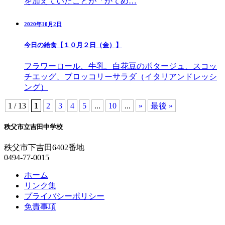
を加えていたことが「かてめ…
2020年10月2日
今日の給食【１０月２日（金）】
フラワーロール、牛乳、白花豆のポタージュ、スコッ
チエッグ、ブロッコリーサラダ（イタリアンドレッシ
ング）
1 / 13
1
2
3
4
5
...
10
...
»
最後 »
秩父市立吉田中学校
秩父市下吉田6402番地
0494-77-0015
ホーム
リンク集
プライバシーポリシー
免責事項