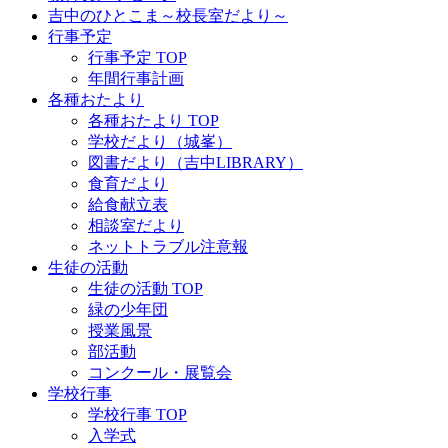
吉中のひとこま～校長室だより～
行事予定
行事予定 TOP
年間行事計画
各種おたより
各種おたより TOP
学校だより（城峯）
図書だより（吉中LIBRARY）
食育だより
給食献立表
相談室だより
ネットトラブル注意報
生徒の活動
生徒の活動 TOP
緑の少年団
授業風景
部活動
コンクール・展覧会
学校行事
学校行事 TOP
入学式