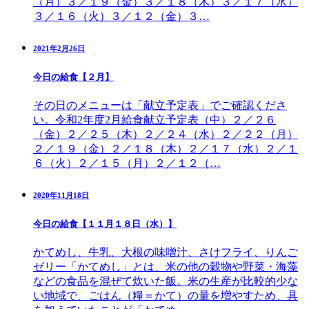
（月）３／１９（金）３／１８（木）３／１７（水）
３／１６（火）３／１２（金）３…
2021年2月26日
今日の給食【２月】
その日のメニューは「献立予定表」でご確認くださ
い。令和2年度2月給食献立予定表（中）２／２６
（金）２／２５（木）２／２４（水）２／２２（月）
２／１９（金）２／１８（木）２／１７（水）２／１
６（火）２／１５（月）２／１２（…
2020年11月18日
今日の給食【１１月１８日（水）】
かてめし、牛乳、大根の味噌汁、さけフライ、りんご
ゼリー「かてめし」とは、米の他の穀物や野菜・海藻
などの食品を混ぜて炊いた飯。米の生産が比較的少な
い地域で、ごはん（糧＝かて）の量を増やすため、具