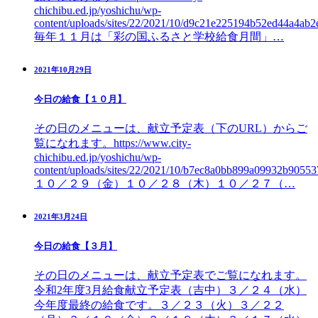
chichibu.ed.jp/yoshichu/wp-
content/uploads/sites/22/2021/10/d9c21e225194b52ed44a4ab2
毎年１１月は「彩の国ふるさと学校給食月間」…
2021年10月29日
今日の給食【１０月】
その日のメニューは、献立予定表（下のURL）からご
覧になれます。https://www.city-
chichibu.ed.jp/yoshichu/wp-
content/uploads/sites/22/2021/10/b7ec8a0bb899a09932b90553
１０／２９（金）１０／２８（木）１０／２７（…
2021年3月24日
今日の給食【３月】
その日のメニューは、献立予定表でご覧になれます。
令和2年度3月給食献立予定表（吉中）３／２４（水）
今年度最終の給食です。３／２３（火）３／２２