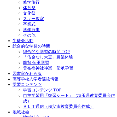
修学旅行
体育祭
文化祭
スキー教室
卒業式
学年行事
その他
生徒会活動
総合的な学習の時間
総合的な学習の時間 TOP
「借金なし大豆」農業体験
龍勢 伝承学習
貴布禰神社神楽 伝承学習
図書室かわら版
高等学校入学者選抜情報
学習コンテンツ
学習コンテンツ TOP
自主学習用「復習シート」（埼玉県教育委員会作
成）
ＡＬＴ通信（秩父市教育委員会作成）
地域社会