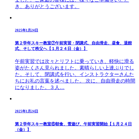
き、ありがとうございます。
2025年1月24日
第２学年スキー教室⑦午前実習・閉講式、自由滑走、昼食、退館
式、そして秩父へ【１月２４日（金）】
午前実習では次々とリフトに乗っていき、軽快に滑る
姿がたくさん見られました。素晴らしい上達ぶりでし
た。そして、閉講式を行い、インストラクターさんた
ちにお礼の言葉を述べました。 次に、自由滑走の時間
になりました。３人…
2025年1月24日
第２学年スキー教室⑥朝食、雪遊び、午前実習開始【１月２４日
（金）】