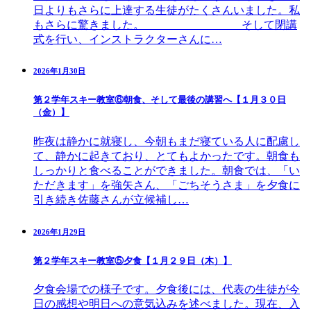
日よりもさらに上達する生徒がたくさんいました。私
もさらに驚きました。 そして閉講
式を行い、インストラクターさんに…
2026年1月30日
第２学年スキー教室⑥朝食、そして最後の講習へ【１月３０日
（金）】
昨夜は静かに就寝し、今朝もまだ寝ている人に配慮し
て、静かに起きており、とてもよかったです。朝食も
しっかりと食べることができました。朝食では、「い
ただきます」を強矢さん、「ごちそうさま」を夕食に
引き続き佐藤さんが立候補し…
2026年1月29日
第２学年スキー教室⑤夕食【１月２９日（木）】
夕食会場での様子です。夕食後には、代表の生徒が今
日の感想や明日への意気込みを述べました。現在、入