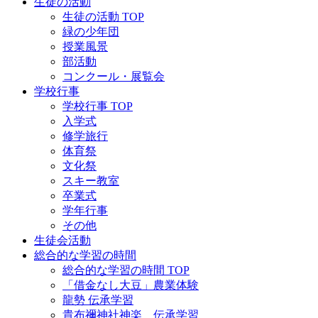
生徒の活動
生徒の活動 TOP
緑の少年団
授業風景
部活動
コンクール・展覧会
学校行事
学校行事 TOP
入学式
修学旅行
体育祭
文化祭
スキー教室
卒業式
学年行事
その他
生徒会活動
総合的な学習の時間
総合的な学習の時間 TOP
「借金なし大豆」農業体験
龍勢 伝承学習
貴布禰神社神楽 伝承学習