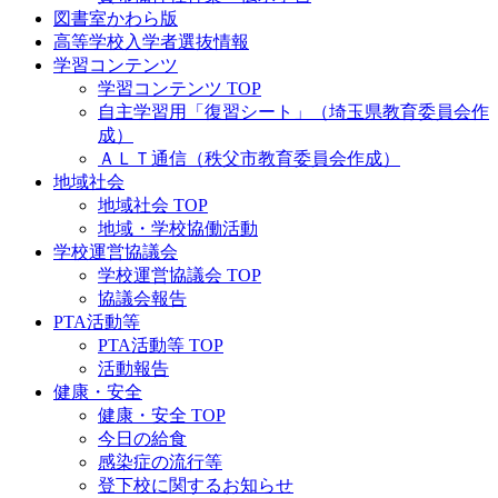
図書室かわら版
高等学校入学者選抜情報
学習コンテンツ
学習コンテンツ TOP
自主学習用「復習シート」（埼玉県教育委員会作
成）
ＡＬＴ通信（秩父市教育委員会作成）
地域社会
地域社会 TOP
地域・学校協働活動
学校運営協議会
学校運営協議会 TOP
協議会報告
PTA活動等
PTA活動等 TOP
活動報告
健康・安全
健康・安全 TOP
今日の給食
感染症の流行等
登下校に関するお知らせ