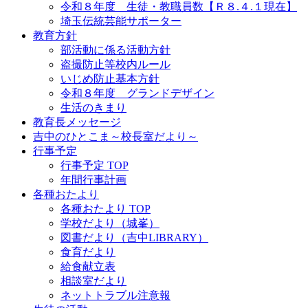
令和８年度 生徒・教職員数【Ｒ８.４.１現在】
埼玉伝統芸能サポーター
教育方針
部活動に係る活動方針
盗撮防止等校内ルール
いじめ防止基本方針
令和８年度 グランドデザイン
生活のきまり
教育長メッセージ
吉中のひとこま～校長室だより～
行事予定
行事予定 TOP
年間行事計画
各種おたより
各種おたより TOP
学校だより（城峯）
図書だより（吉中LIBRARY）
食育だより
給食献立表
相談室だより
ネットトラブル注意報