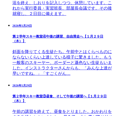
浴を終え、しおりを記入しつつ、休憩しています。こ
れから実行委員・実習班長、部屋長会議です。その後
就寝し、２日目に備えます。
2026年1月29日
第２学年スキー教室④午後の講習、自由滑走へ【１月２９日
（木）】
斜面を降りてくる生徒たち。午前中とはくらべものに
ならないくらい上達している様子に驚きました。もう
一般客のスキーヤー、ボーダーと遜色ない生徒もいま
した。インストラクターさんからも、「みんな上達が
早いですね。」「すごくがん…
2026年1月29日
第２学年スキー教室③昼食、そして午後の講習へ【１月２９日
（木）】
午前の講習を終えて、昼食をとりました。おかわりを