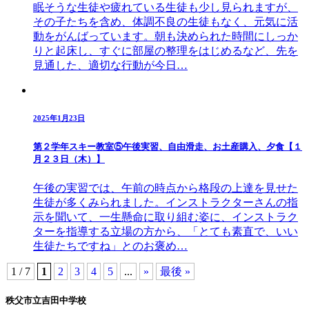
眠そうな生徒や疲れている生徒も少し見られますが、
その子たちを含め、体調不良の生徒もなく、元気に活
動をがんばっています。朝も決められた時間にしっか
りと起床し、すぐに部屋の整理をはじめるなど、先を
見通した、適切な行動が今日…
2025年1月23日
第２学年スキー教室⑤午後実習、自由滑走、お土産購入、夕食【１
月２３日（木）】
午後の実習では、午前の時点から格段の上達を見せた
生徒が多くみられました。インストラクターさんの指
示を聞いて、一生懸命に取り組む姿に、インストラク
ターを指導する立場の方から、「とても素直で、いい
生徒たちですね」とのお褒め…
1 / 7
1
2
3
4
5
...
»
最後 »
秩父市立吉田中学校