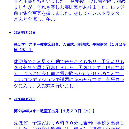
する生徒たちもいました。 昼食後、少し雪が降り始め
ましたが、それも楽しむ雰囲気がありました。ロッジ
前で集合写真を撮りました。そしてインストラクター
さんと合流し、午…
2026年1月29日
第２学年スキー教室②到着、入館式、開講式、午前講習【１月２９
日（木）】
休憩所でも素早く行動で来たこともあり、予定よりも
３０分ほど早く到着しました。天気はとても晴れてお
り、さらには少し前に雪が降ったばかりとのことで、
よいコンディションで講習に臨めそうです。菅平ロッ
ジに入り、入館式を行いまし…
2026年1月29日
第２学年スキー教室①出発【１月２９日（木）】
先ほど、予定どおり６時３０分に吉田中学校を出発し
ました。ご家庭の皆様には、様々なご準備をいただ