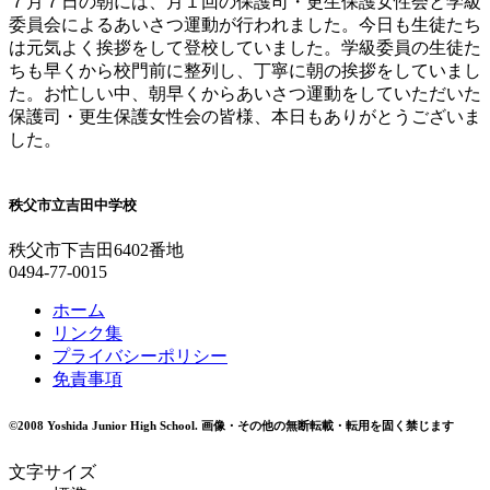
７月７日の朝には、月１回の保護司・更生保護女性会と学級
委員会によるあいさつ運動が行われました。今日も生徒たち
は元気よく挨拶をして登校していました。学級委員の生徒た
ちも早くから校門前に整列し、丁寧に朝の挨拶をしていまし
た。お忙しい中、朝早くからあいさつ運動をしていただいた
保護司・更生保護女性会の皆様、本日もありがとうございま
した。
秩父市立吉田中学校
秩父市下吉田6402番地
0494-77-0015
ホーム
リンク集
プライバシーポリシー
免責事項
©2008 Yoshida Junior High School.
画像・その他の無断転載・転用を固く禁じます
文字サイズ