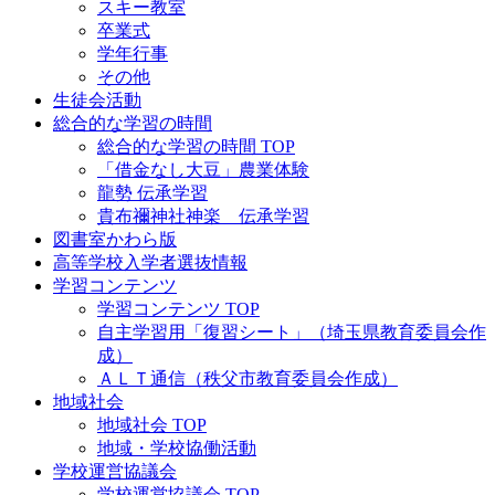
スキー教室
卒業式
学年行事
その他
生徒会活動
総合的な学習の時間
総合的な学習の時間 TOP
「借金なし大豆」農業体験
龍勢 伝承学習
貴布禰神社神楽 伝承学習
図書室かわら版
高等学校入学者選抜情報
学習コンテンツ
学習コンテンツ TOP
自主学習用「復習シート」（埼玉県教育委員会作
成）
ＡＬＴ通信（秩父市教育委員会作成）
地域社会
地域社会 TOP
地域・学校協働活動
学校運営協議会
学校運営協議会 TOP