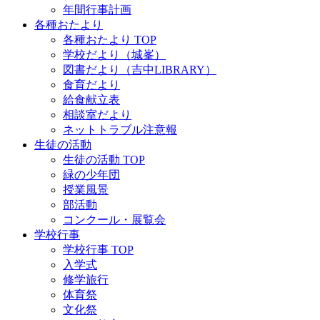
年間行事計画
各種おたより
各種おたより TOP
学校だより（城峯）
図書だより（吉中LIBRARY）
食育だより
給食献立表
相談室だより
ネットトラブル注意報
生徒の活動
生徒の活動 TOP
緑の少年団
授業風景
部活動
コンクール・展覧会
学校行事
学校行事 TOP
入学式
修学旅行
体育祭
文化祭