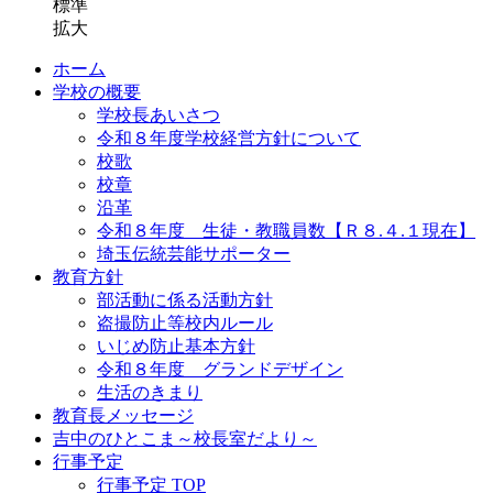
標準
拡大
ホーム
学校の概要
学校長あいさつ
令和８年度学校経営方針について
校歌
校章
沿革
令和８年度 生徒・教職員数【Ｒ８.４.１現在】
埼玉伝統芸能サポーター
教育方針
部活動に係る活動方針
盗撮防止等校内ルール
いじめ防止基本方針
令和８年度 グランドデザイン
生活のきまり
教育長メッセージ
吉中のひとこま～校長室だより～
行事予定
行事予定 TOP