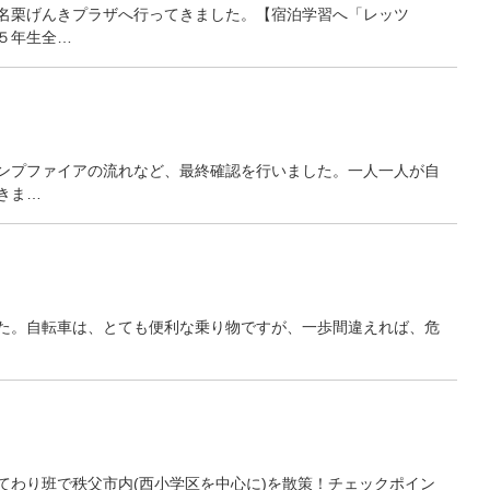
名栗げんきプラザへ行ってきました。【宿泊学習へ「レッツ
５年生全…
ンプファイアの流れなど、最終確認を行いました。一人一人が自
きま…
た。自転車は、とても便利な乗り物ですが、一歩間違えれば、危
わり班で秩父市内(西小学区を中心に)を散策！チェックポイン