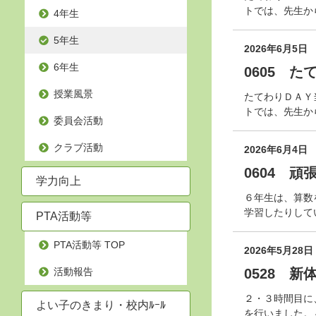
トでは、先生か
4年生
5年生
2026年6月5日
6年生
0605 
授業風景
たてわりＤＡＹ
トでは、先生か
委員会活動
クラブ活動
2026年6月4日
0604 
学力向上
６年生は、算数
学習したりして
PTA活動等
PTA活動等 TOP
2026年5月28日
活動報告
0528 
２・３時間目に
よい子のきまり・校内ﾙｰﾙ
を行いました。