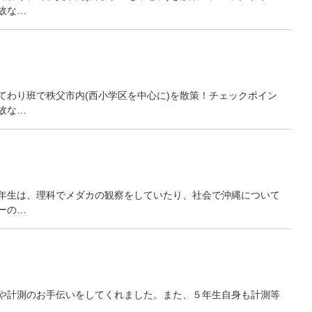
故な…
わり班で秩父市内(西小学区を中心に)を散策！チェックポイン
故な…
年生は、理科でメダカの観察をしていたり、社会で沖縄について
ーの…
や計測のお手伝いをしてくれました。また、５年生自身も計測等