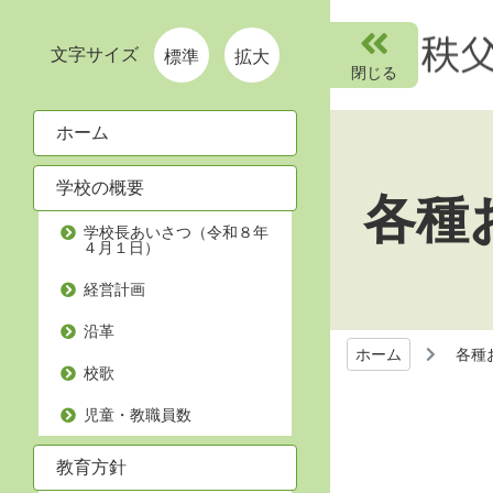
文字サイズ
標準
拡大
ホーム
学校の概要
各種
学校長あいさつ（令和８年
４月１日）
経営計画
沿革
ホーム
各種
校歌
児童・教職員数
教育方針