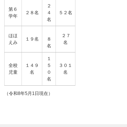
２
第６
２８名
４
５２名
学年
名
ほほ
２７
１９名
８
えみ
名
名
１
全校
１４９
５
３０１
児童
名
０
名
名
（令和8年5月1日現在）