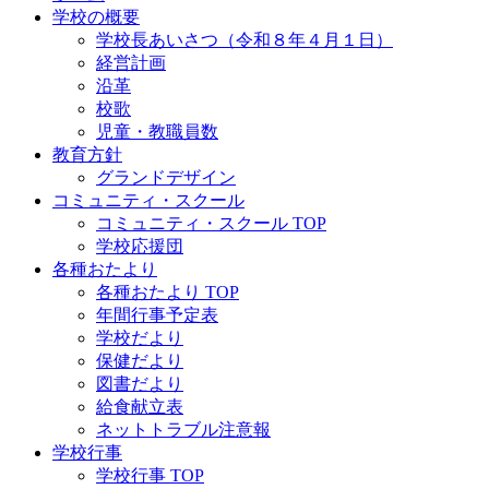
学校の概要
学校長あいさつ（令和８年４月１日）
経営計画
沿革
校歌
児童・教職員数
教育方針
グランドデザイン
コミュニティ・スクール
コミュニティ・スクール TOP
学校応援団
各種おたより
各種おたより TOP
年間行事予定表
学校だより
保健だより
図書だより
給食献立表
ネットトラブル注意報
学校行事
学校行事 TOP