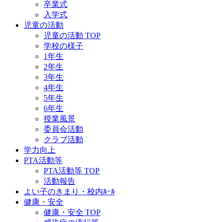
卒業式
入学式
児童の活動
児童の活動 TOP
学校の様子
1年生
2年生
3年生
4年生
5年生
6年生
授業風景
委員会活動
クラブ活動
学力向上
PTA活動等
PTA活動等 TOP
活動報告
よい子のきまり・校内ﾙｰﾙ
健康・安全
健康・安全 TOP