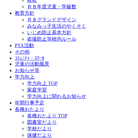
校歌
Ｒ８年度児童・学級数
教育方針
Ｒ８グランドデザイン
みなみっ子生活のやくそく
いじめ防止基本方針
盗撮防止等校内ルール
PTA活動
その他
ｺﾐｭﾆﾃｨ・ｽｸｰﾙ
児童の活動風景
お知らせ等
学力向上
学力向上 TOP
家庭学習
学力向上に関わるお知らせ
年間行事予定
各種おたより
各種おたより TOP
図書室だより
学校だより
保健だより