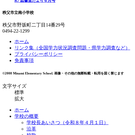
R7 図書室だより６月号
秩父市立南小学校
秩父市野坂町二丁目14番29号
0494-22-1299
ホーム
リンク集（全国学力状況調査問題・県学力調査など）
プライバシーポリシー
免責事項
©2008 Minami Elementary School.
画像・その他の無断転載・転用を固く禁じます
文字サイズ
標準
拡大
ホーム
学校の概要
学校長あいさつ（令和８年４月１日）
沿革