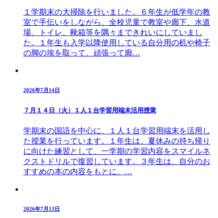
１学期末の大掃除を行いました。６年生が低学年の教
室で手伝いをしながら、全校児童で教室や廊下、水道
場、トイレ、靴箱等を隅々まできれいにしていまし
た。１年生も入学以降使用している自分用の机や椅子
の脚の埃を取って、頑張って廊…
2026年7月14日
７月１４日（火）１人１台学習用端末活用授業
学期末の国語を中心に、１人１台学習用端末を活用し
た授業を行っています。１年生は、夏休みの持ち帰り
に向けた練習として、一学期の学習内容をスマイルネ
クストドリルで復習しています。３年生は、自分のお
すすめの本の内容をもとに、…
2026年7月13日