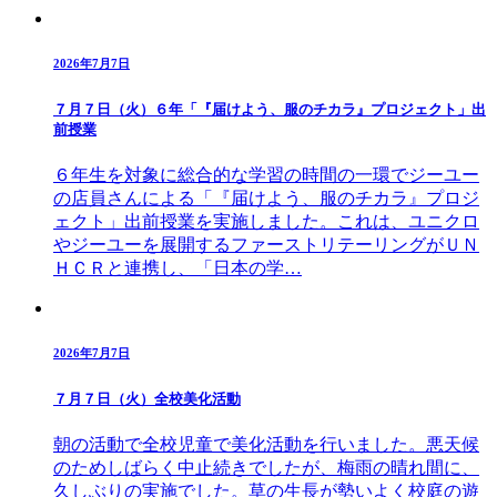
2026年7月7日
７月７日（火）６年「『届けよう、服のチカラ』プロジェクト」出
前授業
６年生を対象に総合的な学習の時間の一環でジーユー
の店員さんによる「『届けよう、服のチカラ』プロジ
ェクト」出前授業を実施しました。これは、ユニクロ
やジーユーを展開するファーストリテーリングがＵＮ
ＨＣＲと連携し、「日本の学…
2026年7月7日
７月７日（火）全校美化活動
朝の活動で全校児童で美化活動を行いました。悪天候
のためしばらく中止続きでしたが、梅雨の晴れ間に、
久しぶりの実施でした。草の生長が勢いよく校庭の遊