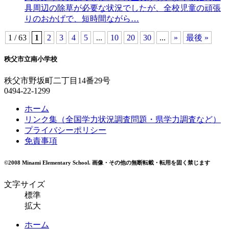
具周辺の除草が必要な状況でしたが、全校児童の頑張
りのおかげで、短時間ながら…
1 / 63
1
2
3
4
5
...
10
20
30
...
»
最後 »
秩父市立南小学校
秩父市野坂町二丁目14番29号
0494-22-1299
ホーム
リンク集（全国学力状況調査問題・県学力調査など）
プライバシーポリシー
免責事項
©2008 Minami Elementary School.
画像・その他の無断転載・転用を固く禁じます
文字サイズ
標準
拡大
ホーム