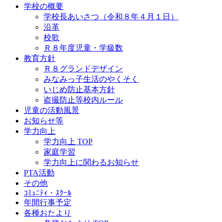
学校の概要
学校長あいさつ（令和８年４月１日）
沿革
校歌
Ｒ８年度児童・学級数
教育方針
Ｒ８グランドデザイン
みなみっ子生活のやくそく
いじめ防止基本方針
盗撮防止等校内ルール
児童の活動風景
お知らせ等
学力向上
学力向上 TOP
家庭学習
学力向上に関わるお知らせ
PTA活動
その他
ｺﾐｭﾆﾃｨ・ｽｸｰﾙ
年間行事予定
各種おたより