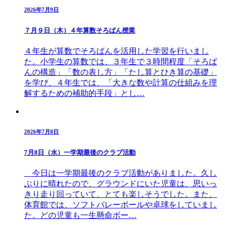
2026年7月9日
７月９日（木）４年算数そろばん授業
４年生が算数でそろばんを活用した学習を行いまし
た。小学生の算数では、３年生で３時間程度「そろば
んの構造」「数の表し方」「たし算とひき算の基礎」
を学び、４年生では、「大きな数や計算の仕組みを理
解するための補助的手段」とし…
2026年7月8日
7月8日（水）一学期最後のクラブ活動
今日は一学期最後のクラブ活動がありました。久し
ぶりに晴れたので、グラウンドにいた児童は、思いっ
きり走り回っていて、とても楽しそうでした。また、
体育館では、ソフトバレーボールや卓球をしていまし
た。どの児童も一生懸命ボー…