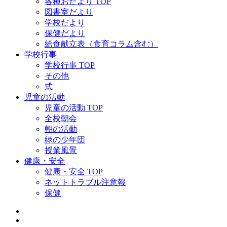
各種おたより TOP
図書室だより
学校だより
保健だより
給食献立表（食育コラム含む）
学校行事
学校行事 TOP
その他
式
児童の活動
児童の活動 TOP
全校朝会
朝の活動
緑の少年団
授業風景
健康・安全
健康・安全 TOP
ネットトラブル注意報
保健