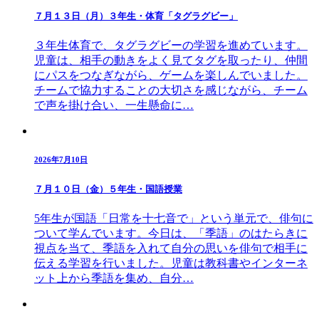
７月１３日（月）３年生・体育「タグラグビー」
３年生体育で、タグラグビーの学習を進めています。
児童は、相手の動きをよく見てタグを取ったり、仲間
にパスをつなぎながら、ゲームを楽しんでいました。
チームで協力することの大切さを感じながら、チーム
で声を掛け合い、一生懸命に…
2026年7月10日
７月１０日（金）５年生・国語授業
5年生が国語「日常を十七音で」という単元で、俳句に
ついて学んでいます。今日は、「季語」のはたらきに
視点を当て、季語を入れて自分の思いを俳句で相手に
伝える学習を行いました。児童は教科書やインターネ
ット上から季語を集め、自分…