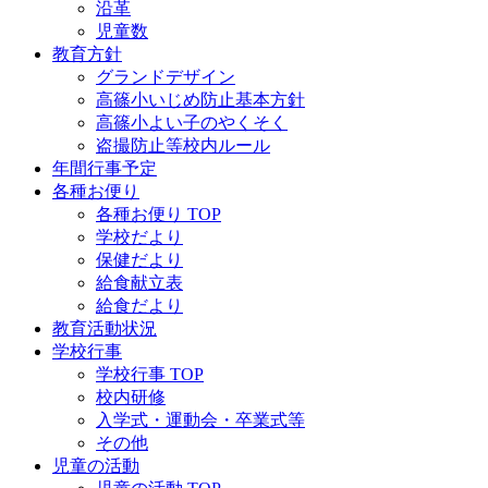
沿革
児童数
教育方針
グランドデザイン
高篠小いじめ防止基本方針
高篠小よい子のやくそく
盗撮防止等校内ルール
年間行事予定
各種お便り
各種お便り TOP
学校だより
保健だより
給食献立表
給食だより
教育活動状況
学校行事
学校行事 TOP
校内研修
入学式・運動会・卒業式等
その他
児童の活動