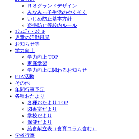
Ｒ８グランドデザイン
みなみっ子生活のやくそく
いじめ防止基本方針
盗撮防止等校内ルール
ｺﾐｭﾆﾃｨ・ｽｸｰﾙ
児童の活動風景
お知らせ等
学力向上
学力向上 TOP
家庭学習
学力向上に関わるお知らせ
PTA活動
その他
年間行事予定
各種おたより
各種おたより TOP
図書室だより
学校だより
保健だより
給食献立表（食育コラム含む）
学校行事