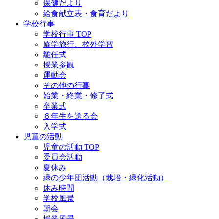
保健だより
給食献立表・食育だより
学校行事
学校行事 TOP
修学旅行、校外学習
離任式
授業参観
運動会
その他の行事
始業・終業・修了式
卒業式
６年生を送る会
入学式
児童の活動
児童の活動 TOP
委員会活動
夏休み
緑の少年団活動（栽培・緑化活動）
休み時間
学校風景
朝会
授業風景