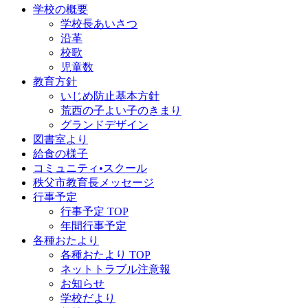
学校の概要
学校長あいさつ
沿革
校歌
児童数
教育方針
いじめ防止基本方針
荒西の子よい子のきまり
グランドデザイン
図書室より
給食の様子
コミュニティ•スクール
秩父市教育長メッセージ
行事予定
行事予定 TOP
年間行事予定
各種おたより
各種おたより TOP
ネットトラブル注意報
お知らせ
学校だより