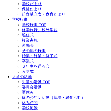
学校だより
保健だより
給食献立表・食育だより
学校行事
学校行事 TOP
修学旅行、校外学習
離任式
授業参観
運動会
その他の行事
始業・終業・修了式
卒業式
６年生を送る会
入学式
児童の活動
児童の活動 TOP
委員会活動
夏休み
緑の少年団活動（栽培・緑化活動）
休み時間
学校風景