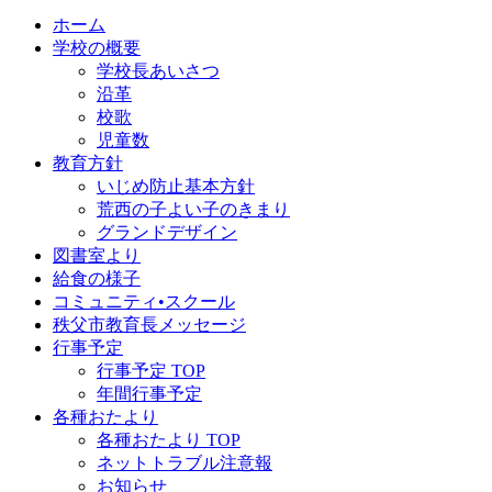
ホーム
学校の概要
学校長あいさつ
沿革
校歌
児童数
教育方針
いじめ防止基本方針
荒西の子よい子のきまり
グランドデザイン
図書室より
給食の様子
コミュニティ•スクール
秩父市教育長メッセージ
行事予定
行事予定 TOP
年間行事予定
各種おたより
各種おたより TOP
ネットトラブル注意報
お知らせ