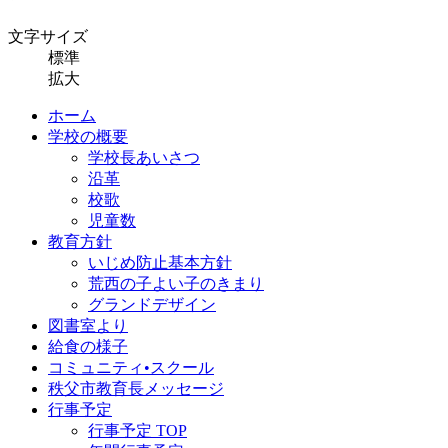
文字サイズ
標準
拡大
ホーム
学校の概要
学校長あいさつ
沿革
校歌
児童数
教育方針
いじめ防止基本方針
荒西の子よい子のきまり
グランドデザイン
図書室より
給食の様子
コミュニティ•スクール
秩父市教育長メッセージ
行事予定
行事予定 TOP