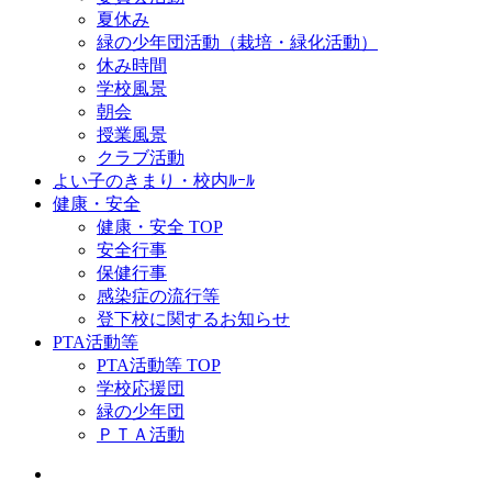
夏休み
緑の少年団活動（栽培・緑化活動）
休み時間
学校風景
朝会
授業風景
クラブ活動
よい子のきまり・校内ﾙｰﾙ
健康・安全
健康・安全 TOP
安全行事
保健行事
感染症の流行等
登下校に関するお知らせ
PTA活動等
PTA活動等 TOP
学校応援団
緑の少年団
ＰＴＡ活動