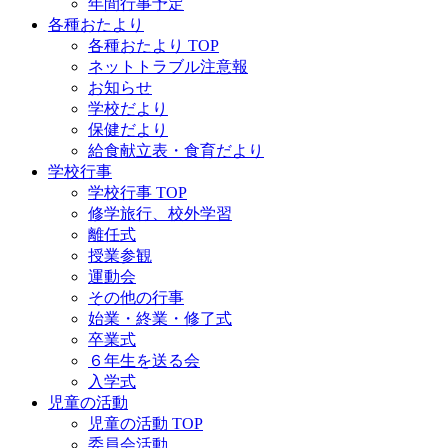
年間行事予定
各種おたより
各種おたより TOP
ネットトラブル注意報
お知らせ
学校だより
保健だより
給食献立表・食育だより
学校行事
学校行事 TOP
修学旅行、校外学習
離任式
授業参観
運動会
その他の行事
始業・終業・修了式
卒業式
６年生を送る会
入学式
児童の活動
児童の活動 TOP
委員会活動