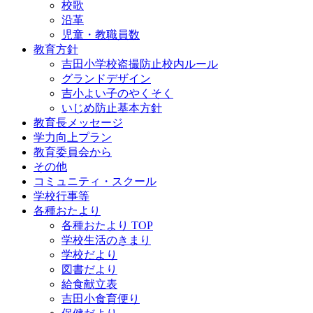
校歌
沿革
児童・教職員数
教育方針
吉田小学校盗撮防止校内ルール
グランドデザイン
吉小よい子のやくそく
いじめ防止基本方針
教育長メッセージ
学力向上プラン
教育委員会から
その他
コミュニティ・スクール
学校行事等
各種おたより
各種おたより TOP
学校生活のきまり
学校だより
図書だより
給食献立表
吉田小食育便り