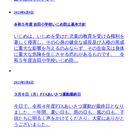
2023年4月9日
令和５年度 吉田小学校いじめ防止基本方針
いじめは、いじめを受けた児童の教育を受ける権利を
著しく侵害し、その心身の健全な成長及び人格の形成
に重大な影響を与えるのみならず、その生命又は身体
に重大な危険を生じさせる恐れがあるものです。 令
和５年度吉田小学校いじめ防…
2023年3月6日
３月６日（月）PTAあいさつ運動最終日
今日で、令和４年度PTAあいさつ運動が最終日となり
ました。一年間、暑い日も、雨の日も、風の日も、子
供たちに明るく声をかけてくださり、大変にありがと
うございました。