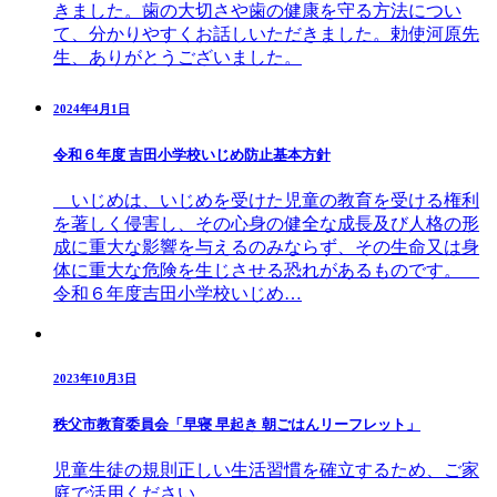
きました。歯の大切さや歯の健康を守る方法につい
て、分かりやすくお話しいただきました。勅使河原先
生、ありがとうございました。
2024年4月1日
令和６年度 吉田小学校いじめ防止基本方針
いじめは、いじめを受けた児童の教育を受ける権利
を著しく侵害し、その心身の健全な成長及び人格の形
成に重大な影響を与えるのみならず、その生命又は身
体に重大な危険を生じさせる恐れがあるものです。
令和６年度吉田小学校いじめ…
2023年10月3日
秩父市教育委員会「早寝 早起き 朝ごはんリーフレット」
児童生徒の規則正しい生活習慣を確立するため、ご家
庭で活用ください。