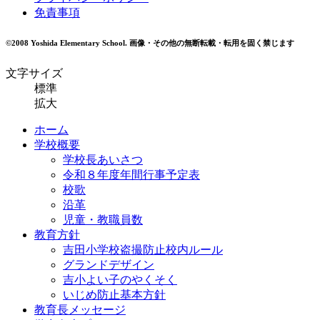
免責事項
©2008 Yoshida Elementary School.
画像・その他の無断転載・転用を固く禁じます
文字サイズ
標準
拡大
ホーム
学校概要
学校長あいさつ
令和８年度年間行事予定表
校歌
沿革
児童・教職員数
教育方針
吉田小学校盗撮防止校内ルール
グランドデザイン
吉小よい子のやくそく
いじめ防止基本方針
教育長メッセージ