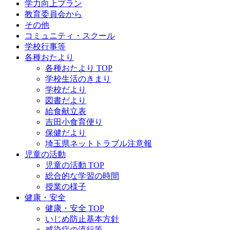
学力向上プラン
教育委員会から
その他
コミュニティ・スクール
学校行事等
各種おたより
各種おたより TOP
学校生活のきまり
学校だより
図書だより
給食献立表
吉田小食育便り
保健だより
埼玉県ネットトラブル注意報
児童の活動
児童の活動 TOP
総合的な学習の時間
授業の様子
健康・安全
健康・安全 TOP
いじめ防止基本方針
感染症の流行等