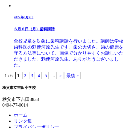
2022年6月7日
６月６日（月）歯科講話
全校児童を対象に歯科講話を行いました。講師は学校
歯科医の勅使河原先生です。歯の大切さ、歯の健康を
守る方法等について、画像で分かりやすくお話しいた
だきました。勅使河原先生、ありがとうございまし
た。
1 / 6
1
2
3
4
5
...
»
最後 »
秩父市立吉田小学校
秩父市下吉田3833
0494-77-0014
ホーム
リンク集
プライバシーポリシー