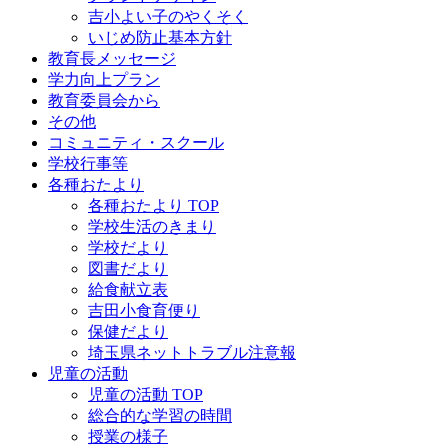
吉小よい子のやくそく
いじめ防止基本方針
教育長メッセージ
学力向上プラン
教育委員会から
その他
コミュニティ・スクール
学校行事等
各種おたより
各種おたより TOP
学校生活のきまり
学校だより
図書だより
給食献立表
吉田小食育便り
保健だより
埼玉県ネットトラブル注意報
児童の活動
児童の活動 TOP
総合的な学習の時間
授業の様子