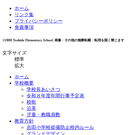
ホーム
リンク集
プライバシーポリシー
免責事項
©2008 Yoshida Elementary School.
画像・その他の無断転載・転用を固く禁じます
文字サイズ
標準
拡大
ホーム
学校概要
学校長あいさつ
令和８年度年間行事予定表
校歌
沿革
児童・教職員数
教育方針
吉田小学校盗撮防止校内ルール
グランドデザイン