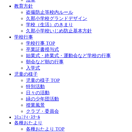
教育方針
盗撮防止等校内ルール
久那小学校グランドデザイン
学校（生活）のきまり
久那小学校いじめ防止基本方針
学校行事
学校行事 TOP
卒業証書授与式
始業式・終業式・運動会など学校の行事
朝会など朝の行事
入学式
児童の様子
児童の様子 TOP
特別活動
日々の活動
緑の少年団活動
授業風景
クラブ・委員会
ｺﾐｭﾆﾃｨ･ｽｸｰﾙ
各種おたより
各種おたより TOP