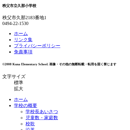
秩父市立久那小学校
秩父市久那2183番地1
0494-22-1530
ホーム
リンク集
プライバシーポリシー
免責事項
©2008 Kuna Elementary School.
画像・その他の無断転載・転用を固く禁じます
文字サイズ
標準
拡大
ホーム
学校の概要
学校長あいさつ
児童数・家庭数
校歌
沿革