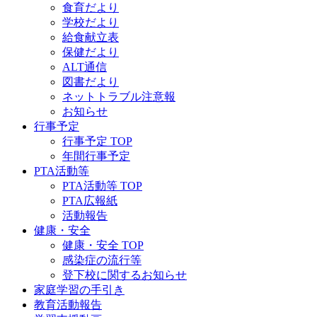
食育だより
学校だより
給食献立表
保健だより
ALT通信
図書だより
ネットトラブル注意報
お知らせ
行事予定
行事予定 TOP
年間行事予定
PTA活動等
PTA活動等 TOP
PTA広報紙
活動報告
健康・安全
健康・安全 TOP
感染症の流行等
登下校に関するお知らせ
家庭学習の手引き
教育活動報告