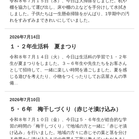
令和８年７月１５日（水）、今日は大掃除をしました。机や
棚を協力して運び出し、床や棚の上などを手分けして水拭き
しました。子供たちは一生懸命掃除をがんばり、1学期中の汚
れをすみずみまできれいにしていました。
2026年7月14日
１・２年生活科 夏まつり
令和８年７月１４日（火）、今日は生活科の学習で１・２年
生が夏まつりをしました。３～６年生や先生たちをお客さん
として招待して、一緒に楽しい時間を過ごしました。夏を感
じる遊びを考えたり、小物をつくったりしてお店屋さんの準
備…
2026年7月10日
５・６年 梅干しづくり（赤じそ漬け込み）
令和８年７月１０日（金）、今日は５・６年生が総合的な学
習の時間の「梅干しづくり」で地域の方と一緒に「赤じそ漬
け込み」を行いました。地域の方々に赤じその葉と茎を分け