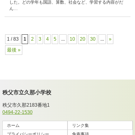
した。どの学年も国語、算数、社会など、学習する内容がだ
ん…
1 / 83
1
2
3
4
5
...
10
20
30
...
»
最後 »
秩父市立久那小学校
秩父市久那2183番地1
0494-22-1530
ホーム
リンク集
プライバシーポリシー
免責事項