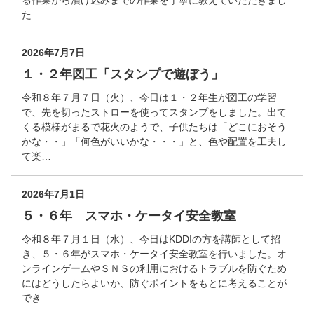
る作業から漬け込みまでの作業を丁寧に教えていただきまし
た…
2026年7月7日
１・２年図工「スタンプで遊ぼう」
令和８年７月７日（火）、今日は１・２年生が図工の学習
で、先を切ったストローを使ってスタンプをしました。出て
くる模様がまるで花火のようで、子供たちは「どこにおそう
かな・・」「何色がいいかな・・・」と、色や配置を工夫し
て楽…
2026年7月1日
５・６年 スマホ・ケータイ安全教室
令和８年７月１日（水）、今日はKDDIの方を講師として招
き、５・６年がスマホ・ケータイ安全教室を行いました。オ
ンラインゲームやＳＮＳの利用におけるトラブルを防ぐため
にはどうしたらよいか、防ぐポイントをもとに考えることが
でき…