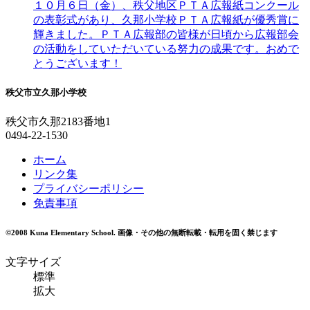
１０月６日（金）、秩父地区ＰＴＡ広報紙コンクール
の表彰式があり、久那小学校ＰＴＡ広報紙が優秀賞に
輝きました。ＰＴＡ広報部の皆様が日頃から広報部会
の活動をしていただいている努力の成果です。おめで
とうございます！
秩父市立久那小学校
秩父市久那2183番地1
0494-22-1530
ホーム
リンク集
プライバシーポリシー
免責事項
©2008 Kuna Elementary School.
画像・その他の無断転載・転用を固く禁じます
文字サイズ
標準
拡大