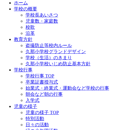
ホーム
学校の概要
学校長あいさつ
児童数・家庭数
校歌
沿革
教育方針
盗撮防止等校内ルール
久那小学校グランドデザイン
学校（生活）のきまり
久那小学校いじめ防止基本方針
学校行事
学校行事 TOP
卒業証書授与式
始業式・終業式・運動会など学校の行事
朝会など朝の行事
入学式
児童の様子
児童の様子 TOP
特別活動
日々の活動