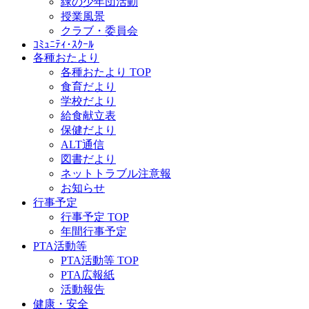
緑の少年団活動
授業風景
クラブ・委員会
ｺﾐｭﾆﾃｨ･ｽｸｰﾙ
各種おたより
各種おたより TOP
食育だより
学校だより
給食献立表
保健だより
ALT通信
図書だより
ネットトラブル注意報
お知らせ
行事予定
行事予定 TOP
年間行事予定
PTA活動等
PTA活動等 TOP
PTA広報紙
活動報告
健康・安全