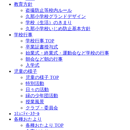
教育方針
盗撮防止等校内ルール
久那小学校グランドデザイン
学校（生活）のきまり
久那小学校いじめ防止基本方針
学校行事
学校行事 TOP
卒業証書授与式
始業式・終業式・運動会など学校の行事
朝会など朝の行事
入学式
児童の様子
児童の様子 TOP
特別活動
日々の活動
緑の少年団活動
授業風景
クラブ・委員会
ｺﾐｭﾆﾃｨ･ｽｸｰﾙ
各種おたより
各種おたより TOP