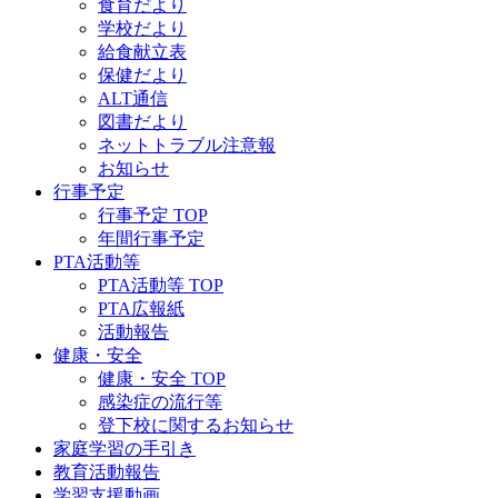
食育だより
学校だより
給食献立表
保健だより
ALT通信
図書だより
ネットトラブル注意報
お知らせ
行事予定
行事予定 TOP
年間行事予定
PTA活動等
PTA活動等 TOP
PTA広報紙
活動報告
健康・安全
健康・安全 TOP
感染症の流行等
登下校に関するお知らせ
家庭学習の手引き
教育活動報告
学習支援動画