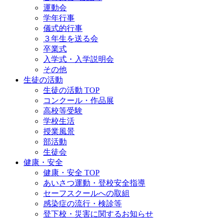
運動会
学年行事
儀式的行事
３年生を送る会
卒業式
入学式・入学説明会
その他
生徒の活動
生徒の活動 TOP
コンクール・作品展
高校等受験
学校生活
授業風景
部活動
生徒会
健康・安全
健康・安全 TOP
あいさつ運動・登校安全指導
セーフスクールへの取組
感染症の流行・検診等
登下校・災害に関するお知らせ