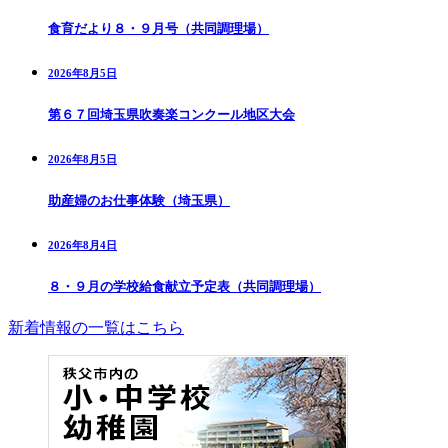
食育だより８・９月号（共同調理場）
2026年8月5日
第６７回埼玉県吹奏楽コンクール地区大会
2026年8月5日
助産婦のお仕事体験（埼玉県）
2026年8月4日
８・９月の学校給食献立予定表（共同調理場）
新着情報の一覧はこちら