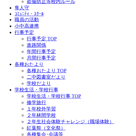
盗撮防止等校内ルール
隼人守
ｺﾐｭﾆﾃｨ・ｽｸｰﾙ
職員の活動
小中高連携
行事予定
行事予定 TOP
進路関係
年間行事予定
月間行事予定
各種おたより
各種おたより TOP
二中図書室だより
学校だより
学校生活・学校行事
学校生活・学校行事 TOP
修学旅行
１年校外学習
２年林間学校
２年生社会体験チャレンジ（職場体験）
紅葉祭（文化祭）
各種集会･会議等