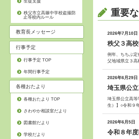
生徒支援
重要な
秩父市立高篠中学校盗撮防
止等校内ルール
教育長メッセージ
2026年7月10日
秩父３高校
行事予定
例年、ちちぶ定
行事予定 TOP
父地域県立３高
年間行事予定
2026年6月29日
各種おたより
埼玉県公立
埼玉県公立高等
各種おたより TOP
生）】○令和９
さわやか相談室だより
2026年6月5日
図書館だより
令和８年度
学校だより