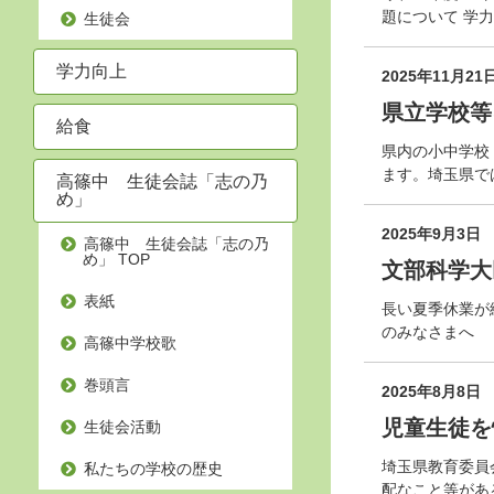
題について 学
生徒会
学力向上
2025年11月21
県立学校等
給食
県内の小中学校
ます。埼玉県で
高篠中 生徒会誌「志の乃
め」
2025年9月3日
高篠中 生徒会誌「志の乃
め」 TOP
文部科学大
表紙
長い夏季休業が
のみなさまへ
高篠中学校歌
巻頭言
2025年8月8日
児童生徒を
生徒会活動
埼玉県教育委員
私たちの学校の歴史
配なこと等があ