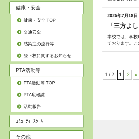
健康・安全
2025年7月18日
健康・安全 TOP
「三方よし
交通安全
本校では、学校
ております。こ
感染症の流行等
登下校に関するお知らせ
PTA活動等
1 / 2
1
2
»
PTA活動等 TOP
PTA広報誌
活動報告
ｺﾐｭﾆﾃｨ･ｽｸｰﾙ
その他