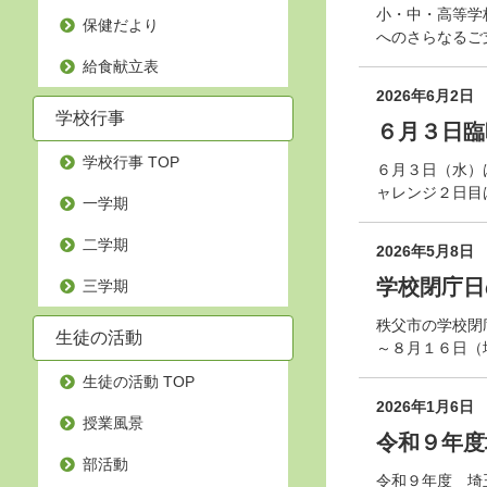
小・中・高等学
保健だより
へのさらな
給食献立表
2026年6月2日
学校行事
６月３日臨
学校行事 TOP
６月３日（水）
ャレンジ２日目
一学期
二学期
2026年5月8日
学校閉庁日
三学期
秩父市の学校閉
生徒の活動
～８月１６日（
生徒の活動 TOP
2026年1月6日
授業風景
令和９年度
部活動
令和９年度 埼