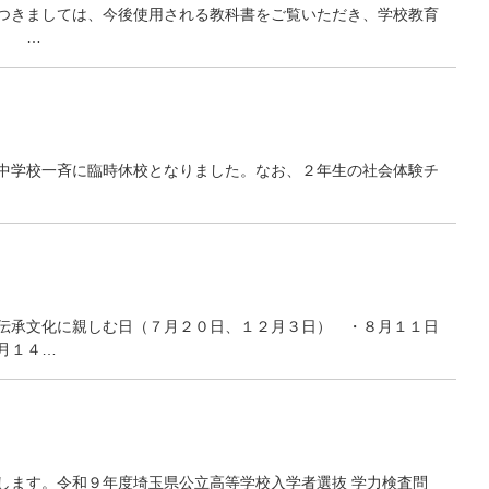
つきましては、今後使用される教科書をご覧いただき、学校教育
。 …
中学校一斉に臨時休校となりました。なお、２年生の社会体験チ
伝承文化に親しむ日（７月２０日、１２月３日） ・８月１１日
月１４…
します。令和９年度埼玉県公立高等学校入学者選抜 学力検査問