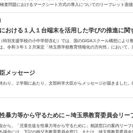
力検査問題におけるマークシート方式の導入についてのリーフレット面
日
における１人１台端末を活用した学びの推進に関
（特別支援学校の小中学部含む）では、国のGIGAスクール構想により
は、令和３年１２月策定「埼玉県学校教育情報化の方向性」において、
臣メッセージ
終わり、２学期にあたり、文部科学大臣からメッセージが届きました。02
性暴力等から守るために～埼玉県教育委員会リー
会から、「児童生徒を性暴力等から守るために」相談窓口の案内リーフ
る場合には、下記の秩父市教育委員会窓口、または、埼玉県教育委員会