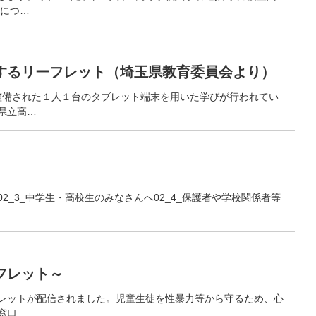
接につ…
するリーフレット（埼玉県教育委員会より）
整備された１人１台のタブレット端末を用いた学びが行われてい
県立高…
_3_中学生・高校生のみなさんへ02_4_保護者や学校関係者等
フレット～
レットが配信されました。児童生徒を性暴力等から守るため、心
窓口…