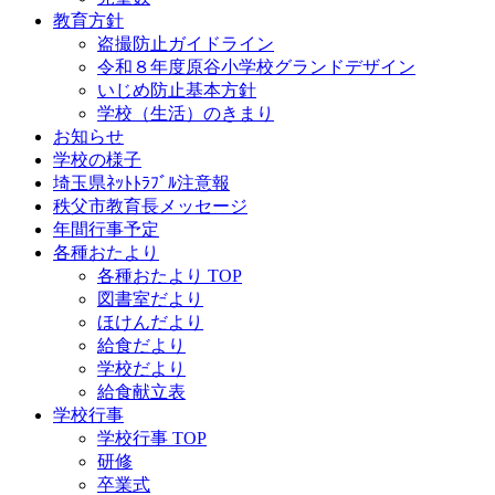
教育方針
盗撮防止ガイドライン
令和８年度原谷小学校グランドデザイン
いじめ防止基本方針
学校（生活）のきまり
お知らせ
学校の様子
埼玉県ﾈｯﾄﾄﾗﾌﾞﾙ注意報
秩父市教育長メッセージ
年間行事予定
各種おたより
各種おたより TOP
図書室だより
ほけんだより
給食だより
学校だより
給食献立表
学校行事
学校行事 TOP
研修
卒業式