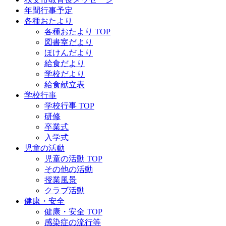
年間行事予定
各種おたより
各種おたより TOP
図書室だより
ほけんだより
給食だより
学校だより
給食献立表
学校行事
学校行事 TOP
研修
卒業式
入学式
児童の活動
児童の活動 TOP
その他の活動
授業風景
クラブ活動
健康・安全
健康・安全 TOP
感染症の流行等