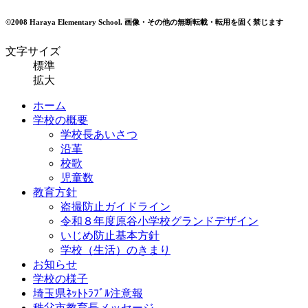
©2008 Haraya Elementary School.
画像・その他の無断転載・転用を固く禁じます
文字サイズ
標準
拡大
ホーム
学校の概要
学校長あいさつ
沿革
校歌
児童数
教育方針
盗撮防止ガイドライン
令和８年度原谷小学校グランドデザイン
いじめ防止基本方針
学校（生活）のきまり
お知らせ
学校の様子
埼玉県ﾈｯﾄﾄﾗﾌﾞﾙ注意報
秩父市教育長メッセージ