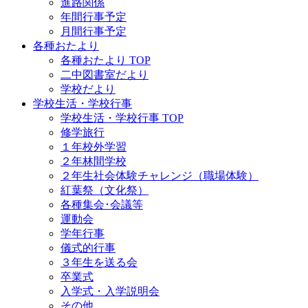
進路関係
年間行事予定
月間行事予定
各種おたより
各種おたより TOP
二中図書室だより
学校だより
学校生活・学校行事
学校生活・学校行事 TOP
修学旅行
１年校外学習
２年林間学校
２年生社会体験チャレンジ（職場体験）
紅葉祭（文化祭）
各種集会･会議等
運動会
学年行事
儀式的行事
３年生を送る会
卒業式
入学式・入学説明会
その他