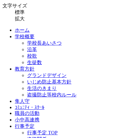
文字サイズ
標準
拡大
ホーム
学校概要
学校長あいさつ
沿革
校歌
生徒数
教育方針
グランドデザイン
いじめ防止基本方針
生活のきまり
盗撮防止等校内ルール
隼人守
ｺﾐｭﾆﾃｨ・ｽｸｰﾙ
職員の活動
小中高連携
行事予定
行事予定 TOP