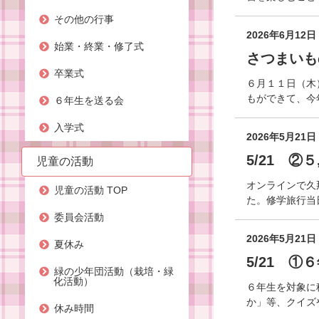
その他の行事
2026年6月12日
始業・終業・修了式
さつまいも
卒業式
６月１１日（木
もができて、今
６年生を送る会
入学式
2026年5月21日
5/21 ②
児童の活動
オンラインで久
児童の活動 TOP
た。修学旅行当
委員会活動
2026年5月21日
夏休み
5/21 ①
緑の少年団活動（栽培・緑
化活動）
６年生を対象に
か」等、クイズ
休み時間