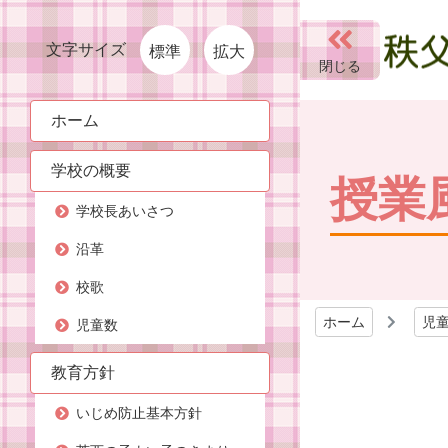
文字サイズ
標準
拡大
ホーム
学校の概要
授業
学校長あいさつ
沿革
校歌
ホーム
児
児童数
教育方針
いじめ防止基本方針