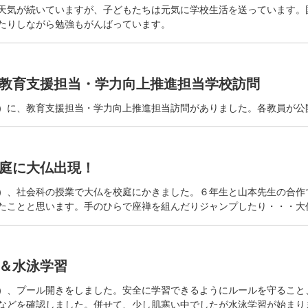
天気が続いていますが、子どもたちは元気に学校生活を送っています。
たりしながら勉強もがんばっています。
教育支援担当・学力向上推進担当学校訪問
）に、教育支援担当・学力向上推進担当訪問がありました。各教員が公
庭に大仏出現！
）、社会科の授業で大仏を校庭にかきました。６年生と山本先生の合作
たことと思います。手のひらで座禅を組んだりジャンプしたり・・・大
＆水泳学習
）、プール開きをしました。安全に学習できるようにルールを守ること
などを確認しました。併せて、少し肌寒い中でしたが水泳学習が始まり