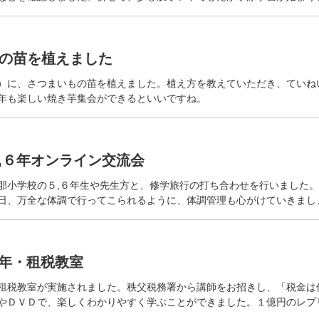
の苗を植えました
）に、さつまいもの苗を植えました。植え方を教えていただき、ていね
年も楽しい焼き芋集会ができるといいですね。
５,６年オンライン交流会
那小学校の５,６年生や先生方と、修学旅行の打ち合わせを行いました
日、万全な体調で行ってこられるように、体調管理も心がけていきまし
６年・租税教室
租税教室が実施されました。秩父税務署から講師をお招きし、「税金は
やＤＶＤで、楽しくわかりやすく学ぶことができました。１億円のレプ