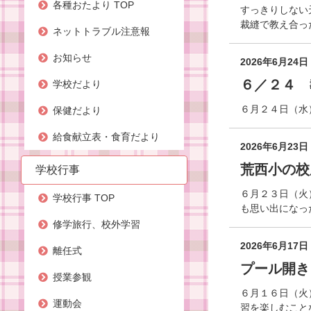
各種おたより TOP
すっきりしない
裁縫で教え合っ
ネットトラブル注意報
お知らせ
2026年6月24日
６／２４ 
学校だより
６月２４日（水
保健だより
給食献立表・食育だより
2026年6月23日
荒西小の校
学校行事
６月２３日（火
学校行事 TOP
も思い出になっ
修学旅行、校外学習
2026年6月17日
離任式
プール開き
授業参観
６月１６日（火
運動会
習を楽しむこと