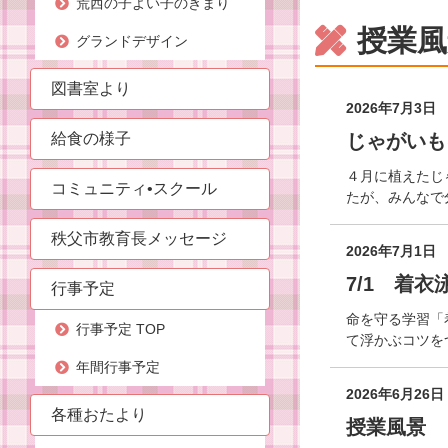
荒西の子よい子のきまり
授業風
グランドデザイン
図書室より
2026年7月3日
給食の様子
じゃがいも
４月に植えたじ
コミュニティ•スクール
たが、みんなで
秩父市教育長メッセージ
2026年7月1日
7/1 着衣
行事予定
命を守る学習「
行事予定 TOP
て浮かぶコツを
年間行事予定
2026年6月26日
各種おたより
授業風景