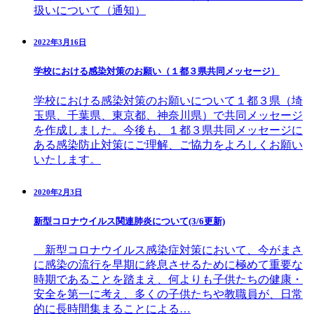
扱いについて（通知）
2022年3月16日
学校における感染対策のお願い（１都３県共同メッセージ）
学校における感染対策のお願いについて１都３県（埼
玉県、千葉県、東京都、神奈川県）で共同メッセージ
を作成しました。今後も、１都３県共同メッセージに
ある感染防止対策にご理解、ご協力をよろしくお願い
いたします。
2020年2月3日
新型コロナウイルス関連肺炎について(3/6更新)
新型コロナウイルス感染症対策において、今がまさ
に感染の流行を早期に終息させるために極めて重要な
時期であることを踏まえ、何よりも子供たちの健康・
安全を第一に考え、多くの子供たちや教職員が、日常
的に長時間集まることによる…