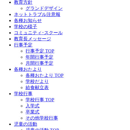
教育方針
グランドデザイン
ネットトラブル注意報
各種お知らせ
学校の様子
コミュニティ･スクール
教育長メッセージ
行事予定
行事予定 TOP
年間行事予定
月間行事予定
各種おたより
各種おたより TOP
学校だより
給食献立表
学校行事
学校行事 TOP
入学式
卒業式
その他学校行事
児童の活動