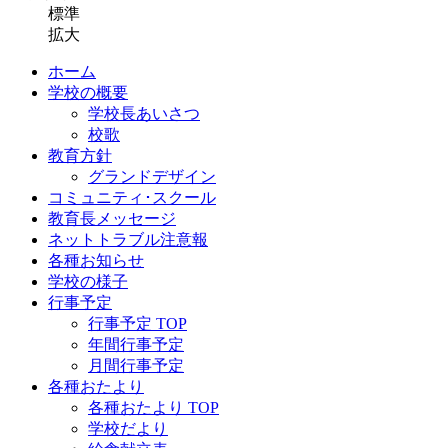
標準
拡大
ホーム
学校の概要
学校長あいさつ
校歌
教育方針
グランドデザイン
コミュニティ･スクール
教育長メッセージ
ネットトラブル注意報
各種お知らせ
学校の様子
行事予定
行事予定 TOP
年間行事予定
月間行事予定
各種おたより
各種おたより TOP
学校だより