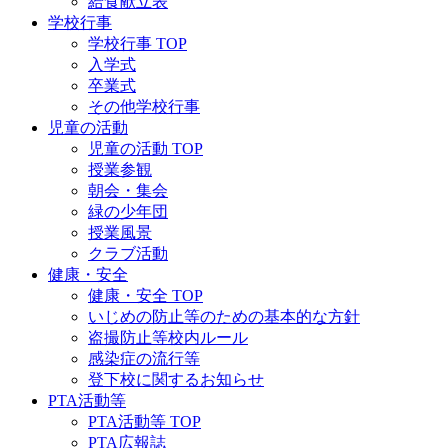
給食献立表
学校行事
学校行事 TOP
入学式
卒業式
その他学校行事
児童の活動
児童の活動 TOP
授業参観
朝会・集会
緑の少年団
授業風景
クラブ活動
健康・安全
健康・安全 TOP
いじめの防止等のための基本的な方針
盗撮防止等校内ルール
感染症の流行等
登下校に関するお知らせ
PTA活動等
PTA活動等 TOP
PTA広報誌