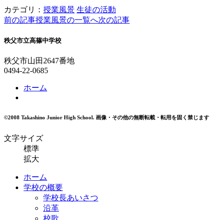
カテゴリ：
授業風景
生徒の活動
前の記事
授業風景の一覧へ
次の記事
秩父市立高篠中学校
秩父市山田2647番地
0494-22-0685
ホーム
©2008 Takashino Junior High School.
画像・その他の無断転載・転用を固く禁じます
文字サイズ
標準
拡大
ホーム
学校の概要
学校長あいさつ
沿革
校歌