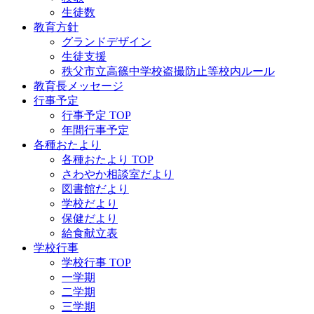
生徒数
教育方針
グランドデザイン
生徒支援
秩父市立高篠中学校盗撮防止等校内ルール
教育長メッセージ
行事予定
行事予定 TOP
年間行事予定
各種おたより
各種おたより TOP
さわやか相談室だより
図書館だより
学校だより
保健だより
給食献立表
学校行事
学校行事 TOP
一学期
二学期
三学期