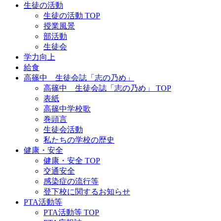
生徒の活動
生徒の活動 TOP
授業風景
部活動
生徒会
学力向上
給食
高篠中 生徒会誌「志の乃め」
高篠中 生徒会誌「志の乃め」 TOP
表紙
高篠中学校歌
巻頭言
生徒会活動
私たちの学校の歴史
健康・安全
健康・安全 TOP
交通安全
感染症の流行等
登下校に関するお知らせ
PTA活動等
PTA活動等 TOP