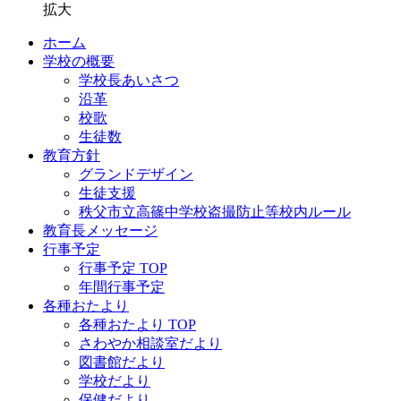
拡大
ホーム
学校の概要
学校長あいさつ
沿革
校歌
生徒数
教育方針
グランドデザイン
生徒支援
秩父市立高篠中学校盗撮防止等校内ルール
教育長メッセージ
行事予定
行事予定 TOP
年間行事予定
各種おたより
各種おたより TOP
さわやか相談室だより
図書館だより
学校だより
保健だより