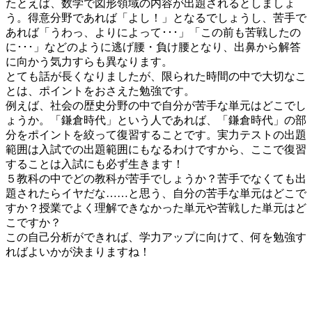
たとえば、数学で図形領域の内容が出題されるとしましょ
う。得意分野であれば「よし！」となるでしょうし、苦手で
あれば「うわっ、よりによって･･･」「この前も苦戦したの
に･･･」などのように逃げ腰・負け腰となり、出鼻から解答
に向かう気力すらも異なります。
とても話が長くなりましたが、限られた時間の中で大切なこ
とは、ポイントをおさえた勉強です。
例えば、社会の歴史分野の中で自分が苦手な単元はどこでし
ょうか。「鎌倉時代」
という人であれば、「鎌倉時代」の部
分をポイントを絞って復習することです。実力テストの出題
範囲は入試での出題範囲にもなるわけですから、ここで復習
することは入試にも必ず生きます！
５教科の中でどの教科が苦手でしょうか？苦手でなくても出
題されたらイヤだな……と思う、自分の苦手な単元はどこで
すか？授業でよく理解できなかった単元や苦戦した単元はど
こですか？
この自己分析ができれば、学力アップに向けて、何を勉強す
ればよいかが決まりますね！