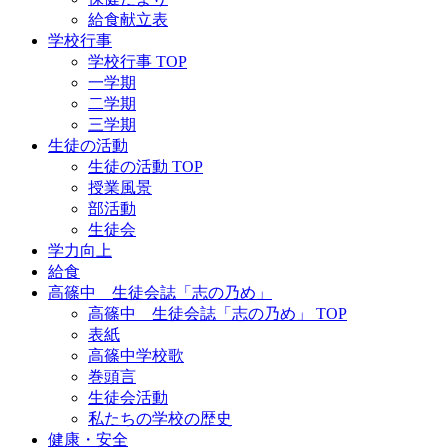
給食献立表
学校行事
学校行事 TOP
一学期
二学期
三学期
生徒の活動
生徒の活動 TOP
授業風景
部活動
生徒会
学力向上
給食
高篠中 生徒会誌「志の乃め」
高篠中 生徒会誌「志の乃め」 TOP
表紙
高篠中学校歌
巻頭言
生徒会活動
私たちの学校の歴史
健康・安全