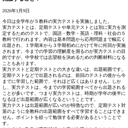
2026年1月9日
今日は全学年が５教科の実力テストを実施しました。
実力テストとは、定期テストや単元テストとは別に実力を測
定するためのテストで、国語・数学・英語・理科・社会の５
教科で行われます。内容は基本問題から応用問題まで幅広く
出題され、１学期末から３学期初めにかけて年に何回か実施
されます。
今までの学習の理解度を測るのが実力テストの目
的ですが、中学校では志望校を決めるための判断材料になる
こともあります。
実力テストと定期テストとの大きな違いは、出題範囲です。
定期テストなどで出題されるのは、前回のテストの後から今
までに学習した範囲で、それほど広くはありません。しか
し、実力テストは、今までの学習範囲すべてから出題される
ことが多いです。つまり実力テストは、時期が学年の後半に
なるほど出題範囲が広くなるということです。
実力テストは出題範囲が広いのが特徴なので、定期テスト対
策のように全教科の出題範囲をすべて学習することはできま
せん。ポイントを絞って勉強する必要があるということで
す。