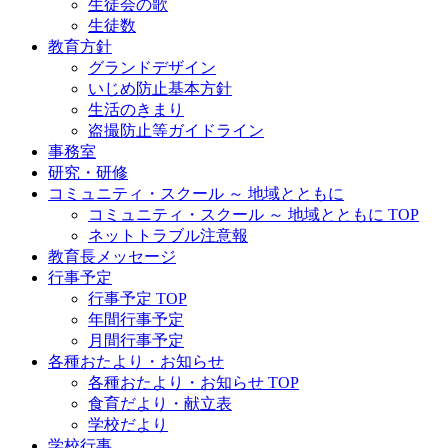
生徒会の歌
生徒数
教育方針
グランドデザイン
いじめ防止基本方針
生活のきまり
盗撮防止等ガイドライン
事務室
研究・研修
コミュニティ・スクール ～ 地域とともに
コミュニティ・スクール ～ 地域とともに TOP
ネットトラブル注意報
教育長メッセージ
行事予定
行事予定 TOP
年間行事予定
月間行事予定
各種おたより・お知らせ
各種おたより・お知らせ TOP
食育だより・献立表
学校だより
学校行事