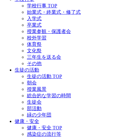
学校行事 TOP
始業式・終業式・修了式
入学式
卒業式
授業参観・保護者会
校外学習
体育祭
文化祭
三年生を送る会
その他
生徒の活動
生徒の活動 TOP
朝会
授業風景
総合的な学習の時間
生徒会
部活動
緑の少年団
健康・安全
健康・安全 TOP
感染症の流行等