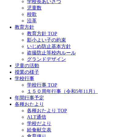
学校長あいさつ
児童数
校歌
沿革
教育方針
教育方針 TOP
影小よい子の約束
いじめ防止基本方針
盗撮防止等校内ルール
グランドデザイン
児童の活動
授業の様子
学校行事
学校行事 TOP
１５０周年行事（令和5年11月）
年間行事予定
各種おたより
各種おたより TOP
ALT通信
学校だより
給食献立表
食育便り