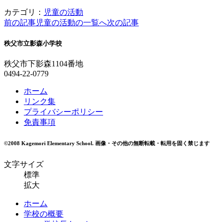
カテゴリ：
児童の活動
前の記事
児童の活動の一覧へ
次の記事
秩父市立影森小学校
秩父市下影森1104番地
0494-22-0779
ホーム
リンク集
プライバシーポリシー
免責事項
©2008 Kagemori Elementary School.
画像・その他の無断転載・転用を固く禁じます
文字サイズ
標準
拡大
ホーム
学校の概要