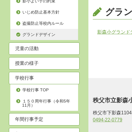
影小よい子の約束
グラ
いじめ防止基本方針
盗撮防止等校内ルール
影森小グランド
グランドデザイン
児童の活動
授業の様子
学校行事
学校行事 TOP
秩父市立影森
１５０周年行事（令和5年
11月）
秩父市下影森110
年間行事予定
0494-22-0779