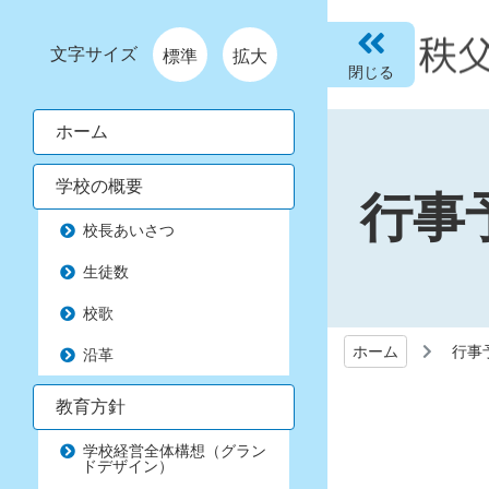
文字サイズ
標準
拡大
ホーム
学校の概要
行事
校長あいさつ
生徒数
校歌
ホーム
行事
沿革
教育方針
学校経営全体構想（グラン
ドデザイン）