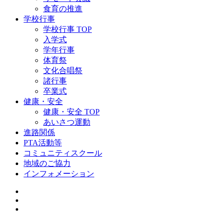
食育の推進
学校行事
学校行事 TOP
入学式
学年行事
体育祭
文化合唱祭
諸行事
卒業式
健康・安全
健康・安全 TOP
あいさつ運動
進路関係
PTA活動等
コミュニティスクール
地域のご協力
インフォメーション