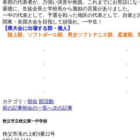
各部の代表者が、力強い決意や抱負、これまでにお世話にな
最後に、生徒会長と学校長から激励の言葉がありました。
一中の代表として、予選を戦った地区の代表として、自覚と
関東・全国大会を目指して頑張れ、一中生！
【県大会に出場する部・個人】
陸上部、ソフトボール部、男女ソフトテニス部、柔道部、
カテゴリ：
朝会
部活動
前の記事
朝会の一覧へ
次の記事
秩父市立秩父第一中学校
秩父市滝の上町9番22号