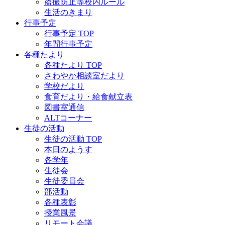
盗撮防止等校内ルール
生活のきまり
行事予定
行事予定 TOP
年間行事予定
各種たより
各種たより TOP
さわやか相談室だより
学校だより
食育だより・給食献立表
図書室通信
ALTコーナー
生徒の活動
生徒の活動 TOP
本日のようす
各学年
生徒会
生徒委員会
部活動
各種表彰
授業風景
リモート会議