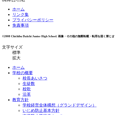
0494-22-1142
ホーム
リンク集
プライバシーポリシー
免責事項
©2008 Chichibu Daiichi Junior High School.
画像・その他の無断転載・転用を固く禁じま
文字サイズ
標準
拡大
ホーム
学校の概要
校長あいさつ
生徒数
校歌
沿革
教育方針
学校経営全体構想（グランドデザイン）
いじめ防止基本方針