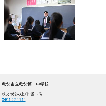
秩父市立秩父第一中学校
秩父市滝の上町9番22号
0494-22-1142