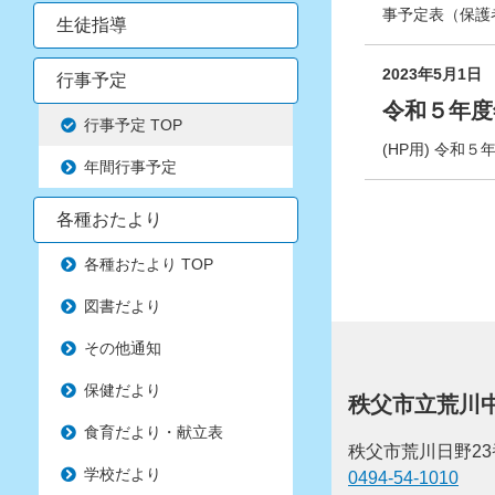
事予定表（保護
生徒指導
2023年5月1日
行事予定
令和５年度
行事予定 TOP
(HP用) 令和５
年間行事予定
各種おたより
各種おたより TOP
図書だより
その他通知
保健だより
秩父市立荒川
食育だより・献立表
秩父市荒川日野23
学校だより
0494-54-1010