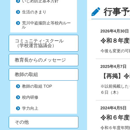
いじめ防止基本方針
行事予
生活のきまり
荒川中盗撮防止等校内ルー
ル
2026年4月30日
令和８年度
コミュニティ･スクール
（学校運営協議会）
今後も変更の可
教育長からのメッセージ
2025年4月7日
教師の取組
【再掲】令
教師の取組 TOP
※以前掲載した
６日（木）
校内研修
2024年4月5日
学力向上
令和６年度
その他
令和６年度年間