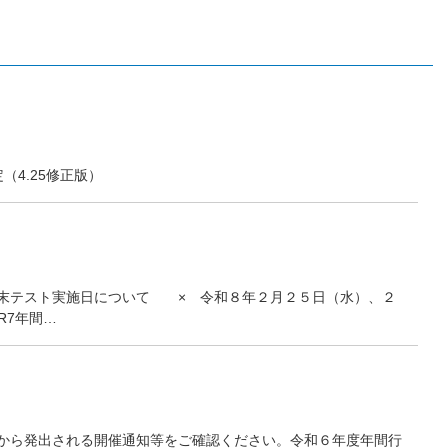
4.25修正版）
期末テスト実施日について × 令和８年２月２５日（水）、２
7年間…
から発出される開催通知等をご確認ください。令和６年度年間行