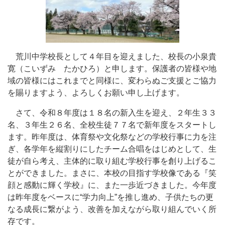
荒川中学校長として４年目を迎えました、校長の小泉貴
寛（こいずみ たかひろ）と申します。保護者の皆様や地
域の皆様にはこれまでと同様に、変わらぬご支援とご協力
を賜りますよう、よろしくお願い申し上げます。
さて、令和８年度は１８名の新入生を迎え、２年生３３
名、３年生２６名、全校生徒７７名で新年度をスタートし
ます。昨年度は、体育祭や文化祭などの学校行事に力を注
ぎ、各学年を縦割りにしたチーム合唱をはじめとして、生
徒が自ら考え、主体的に取り組む学校行事を創り上げるこ
とができました。まさに、本校の目指す学校像である『笑
顔と感動に輝く学校』に、また一歩近づきました。今年度
は昨年度をベースに“学力向上”を推し進め、子供たちの更
なる成長に繋がよう、改善を加えながら取り組んでいく所
存です。