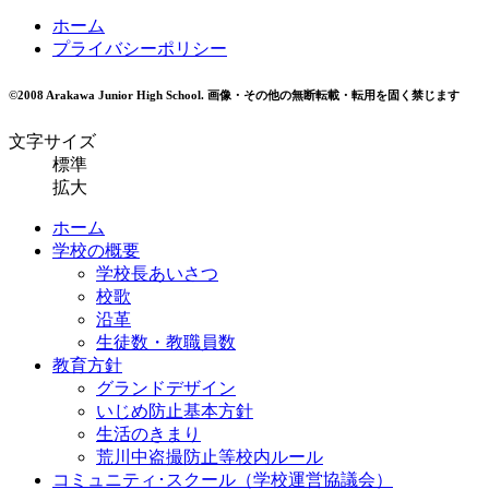
ホーム
プライバシーポリシー
©2008 Arakawa Junior High School.
画像・その他の無断転載・転用を固く禁じます
文字サイズ
標準
拡大
ホーム
学校の概要
学校長あいさつ
校歌
沿革
生徒数・教職員数
教育方針
グランドデザイン
いじめ防止基本方針
生活のきまり
荒川中盗撮防止等校内ルール
コミュニティ･スクール（学校運営協議会）