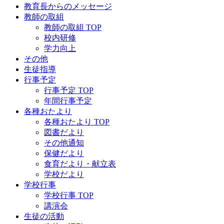
教育長からのメッセージ
教師の取組
教師の取組 TOP
校内研修
学力向上
その他
生徒指導
行事予定
行事予定 TOP
年間行事予定
各種おたより
各種おたより TOP
図書だより
その他通知
保健だより
食育だより・献立表
学校だより
学校行事
学校行事 TOP
講演会
生徒の活動