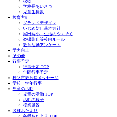
校歌
学校長あいさつ
児童生徒数
教育方針
グランドデザイン
いじめ防止基本方針
尾田蒔小 生活のやくそく
盗撮防止等校内ルール
教育活動アンケート
学力向上
その他
行事予定
行事予定 TOP
年間行事予定
秩父市教育長メッセージ
学校・学年行事
児童の活動
児童の活動 TOP
活動の様子
授業風景
各種おたより
各種おたより TOP