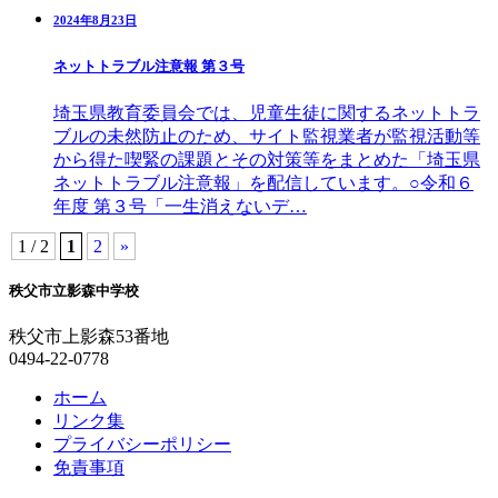
2024年8月23日
ネットトラブル注意報 第３号
埼玉県教育委員会では、児童生徒に関するネットトラ
ブルの未然防止のため、サイト監視業者が監視活動等
から得た喫緊の課題とその対策等をまとめた「埼玉県
ネットトラブル注意報」を配信しています。○令和６
年度 第３号「一生消えないデ…
1 / 2
1
2
»
秩父市立影森中学校
秩父市上影森53番地
0494-22-0778
ホーム
リンク集
プライバシーポリシー
免責事項