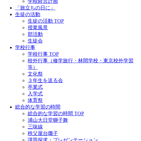
学校経営計画
「旅立ちの日に」
生徒の活動
生徒の活動 TOP
授業風景
部活動
生徒会
学校行事
学校行事 TOP
校外行事（修学旅行・林間学校・東京校外学習
等）
文化祭
３年生を送る会
卒業式
入学式
体育祭
総合的な学習の時間
総合的な学習の時間 TOP
浦山大日堂獅子舞
三味線
秩父屋台囃子
課題探求・プレゼンテーション