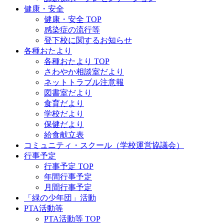
健康・安全
健康・安全 TOP
感染症の流行等
登下校に関するお知らせ
各種おたより
各種おたより TOP
さわやか相談室だより
ネットトラブル注意報
図書室だより
食育だより
学校だより
保健だより
給食献立表
コミュニティ・スクール（学校運営協議会）
行事予定
行事予定 TOP
年間行事予定
月間行事予定
「緑の少年団」活動
PTA活動等
PTA活動等 TOP