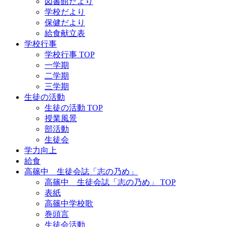
図書館だより
学校だより
保健だより
給食献立表
学校行事
学校行事 TOP
一学期
二学期
三学期
生徒の活動
生徒の活動 TOP
授業風景
部活動
生徒会
学力向上
給食
高篠中 生徒会誌「志の乃め」
高篠中 生徒会誌「志の乃め」 TOP
表紙
高篠中学校歌
巻頭言
生徒会活動