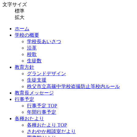
文字サイズ
標準
拡大
ホーム
学校の概要
学校長あいさつ
沿革
校歌
生徒数
教育方針
グランドデザイン
生徒支援
秩父市立高篠中学校盗撮防止等校内ルール
教育長メッセージ
行事予定
行事予定 TOP
年間行事予定
各種おたより
各種おたより TOP
さわやか相談室だより