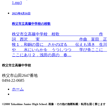
1.mp3
2025年4月16日
秩父市立高篠中学校の校歌
秩父市立高篠中学校 校歌 作
詞 西沢 実 作曲 富田 正
牧１．和銅の昔に さかのぼる 伝えも清き 生川
や 水にいらかを うつしつつ 学び舎ここに
ここにあり２．浅田の原の 春…
秩父市立高篠中学校
秩父市山田2647番地
0494-22-0685
ホーム
©2008 Takashino Junior High School.
画像・その他の無断転載・転用を固く禁じます