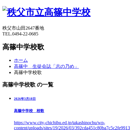
秩父市山田2647番地
TEL.0494-22-0685
高篠中学校歌
ホーム
高篠中 生徒会誌「志の乃め」
高篠中学校歌
高篠中学校歌 の一覧
2026年3月18日
高篠中学校 校歌
https://www.city-chichibu.ed.jp/takashinochu/wp-
content/uploads/sites/19/2026/03/392cda451c80ba7c5c2fe991