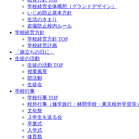
学校経営全体構想（グランドデザイン）
いじめ防止基本方針
生活のきまり
盗撮防止校内ルール
学校経営方針
学校経営方針 TOP
学校経営計画
「旅立ちの日に」
生徒の活動
生徒の活動 TOP
授業風景
部活動
生徒会
学校行事
学校行事 TOP
校外行事（修学旅行・林間学校・東京校外学習等
文化祭
３年生を送る会
卒業式
入学式
体育祭