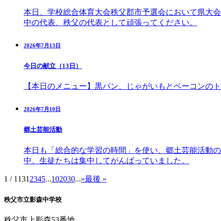
本日、学校総合体育大会秩父郡市予選会において県大会
中の代表、秩父の代表として頑張ってください。
2026年7月13日
今日の献立（13日）
【本日のメニュー】黒パン、じゃがいもとベーコンのト
2026年7月10日
郷土芸能活動
本日も「総合的な学習の時間」を使い、郷土芸能活動の
中、生徒たちは集中してがんばっていました。
1 / 113
1
2
3
4
5
...
10
20
30
...
»
最後 »
秩父市立影森中学校
秩父市上影森53番地