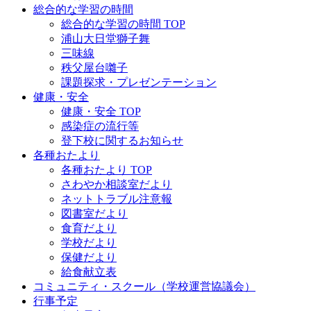
総合的な学習の時間
総合的な学習の時間 TOP
浦山大日堂獅子舞
三味線
秩父屋台囃子
課題探求・プレゼンテーション
健康・安全
健康・安全 TOP
感染症の流行等
登下校に関するお知らせ
各種おたより
各種おたより TOP
さわやか相談室だより
ネットトラブル注意報
図書室だより
食育だより
学校だより
保健だより
給食献立表
コミュニティ・スクール（学校運営協議会）
行事予定