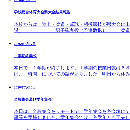
2026年7月29日
学校総合体育大会県大会結果報告
本校からは、陸上・柔道・卓球・相撲競技が県大会に
退） 男子砲丸投（予選敗退） 柔道・
2026年7月17日
１学期終業式
本日で、１学期が終了します。１学期の授業日数は６８
は、「時間」についての話がありました。明日から休み
2026年7月16日
全校集会及び学年集会
本日は、全校集会をリモートで、学年集会を各会場にて
導等を実施しました。学年集会では、各学年とも工夫し