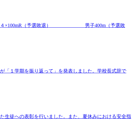
女子４×100mR（予選敗退） 男子400m（予選敗
が「１学期を振り返って」を発表しました。学校長式辞で
た生徒への表彰を行いました。また、夏休みにおける安全指