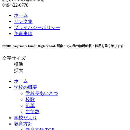
0494-22-0778
ホーム
リンク集
プライバシーポリシー
免責事項
©2008 Kagemori Junior High School.
画像・その他の無断転載・転用を固く禁じます
文字サイズ
標準
拡大
ホーム
学校の概要
学校長あいさつ
校歌
沿革
生徒数
学校だより
教育方針
教育方針 TOP